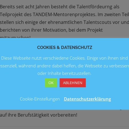
Bereits seit acht Jahren besteht die Talentfördeurng als
Teilprojekt des TANDEM-Mentorenprojektes. Im zweiten Tei
stellen sich einige der ehrenamtlichen Talentscouts vor un
berichten von ihrer Motivation, bei dem Projekt
mitzumachen!
COOKIES & DATENSCHUTZ
Diese Webseite nutzt verschiedene Cookies. Einige von ihnen sind
EHRENAMT
/
TANDEM
essenziell, während andere dabei helfen, die Webseite zu verbesser
Wir sind Zukunft: Generation „Golf“ trifft im
oder Inhalte bereitzustellen.
Assessment-Center auf Generation Z
OK
ABLEHNEN
Projektleiterin Elisabeth Meyer-Engelke bringt in der
Cookie-Einstellungen
Datenschutzerklärung
Talentförderung die Generationen X und Z zusammen. Ihre
Mission: die Abiturient*innen der Generation Z bestmöglic
auf ihre Berufstätigkeit vorbereiten!