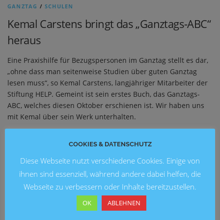
GANZTAG
/
SCHULEN
Kemal Carstens bringt das „Ganztags-ABC“
heraus
Eine Praxishilfe für Bezugspersonen im Ganztag stellt es dar,
„ohne dass man seitenweise Studien über guten Ganztag
lesen muss“, so Kemal Carstens, langjähriger Mitarbeiter der
Stiftung HELP. Gemeint ist sein erstes Buch, das Ganztags-
ABC, welches diesen Oktober erschienen ist. Wir haben uns
mit Kemal über sein Werk unterhalten.
COOKIES & DATENSCHUTZ
NEUESTE BEITRÄGE
Diese Webseite nutzt verschiedene Cookies. Einige von
ihnen sind essenziell, während andere dabei helfen, die
Blick in die Zukunft: Kunstausstellung 2026 an der
Webseite zu verbessern oder Inhalte bereitzustellen.
Grundschule Marienwerder
OK
ABLEHNEN
Ein fröhliches Schulfest an der Brüder-Grimm-Schule