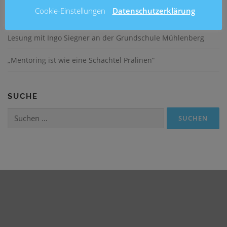
Cookie-Einstellungen
Datenschutzerklärung
Fußballturnier am Entenfang
Lesung mit Ingo Siegner an der Grundschule Mühlenberg
„Mentoring ist wie eine Schachtel Pralinen“
SUCHE
Suchen
nach: