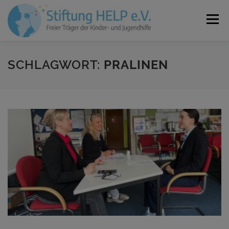
Zum
Inhalt
Menü
springen
VEREIN
NEUIGKEITEN
JOBS
KONTAKT
SCHLAGWORT:
PRALINEN
SPENDEN