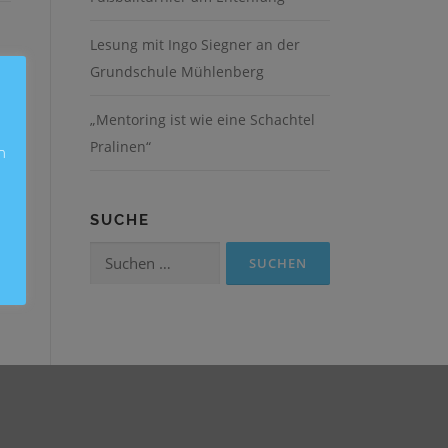
Lesung mit Ingo Siegner an der
Grundschule Mühlenberg
„Mentoring ist wie eine Schachtel
Pralinen“
n
t.
SUCHE
Suchen
nach: