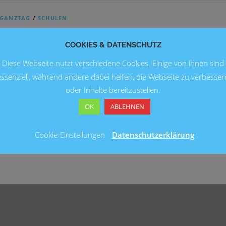
GANZTAG
/
SCHULEN
Projektwoche „Empathie für Natur und Tier“
COOKIES & DATENSCHUTZ
Unter dem Motto „Empathie für Natur und Tier“ hat die
Diese Webseite nutzt verschiedene Cookies. Einige von ihnen sind
Ganztagskoordination der Grundschule Fuhsestraße in der
essenziell, während andere dabei helfen, die Webseite zu verbesser
Woche vom 20. bis 24. März eine Projektwoche durchgeführ
oder Inhalte bereitzustellen.
OK
ABLEHNEN
Cookie-Einstellungen
Datenschutzerklärung