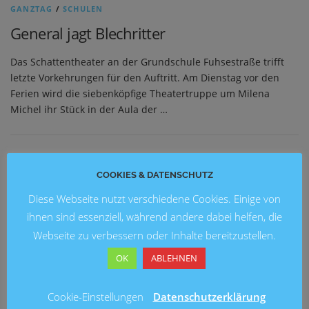
GANZTAG
/
SCHULEN
General jagt Blechritter
Das Schattentheater an der Grundschule Fuhsestraße trifft
letzte Vorkehrungen für den Auftritt. Am Dienstag vor den
Ferien wird die siebenköpfige Theatertruppe um Milena
Michel ihr Stück in der Aula der …
NEUESTE BEITRÄGE
COOKIES & DATENSCHUTZ
Diese Webseite nutzt verschiedene Cookies. Einige von
Blick in die Zukunft: Kunstausstellung 2026 an der
Grundschule Marienwerder
ihnen sind essenziell, während andere dabei helfen, die
Webseite zu verbessern oder Inhalte bereitzustellen.
Ein fröhliches Schulfest an der Brüder-Grimm-Schule
OK
ABLEHNEN
Fußballturnier am Entenfang
Cookie-Einstellungen
Datenschutzerklärung
Lesung mit Ingo Siegner an der Grundschule Mühlenberg