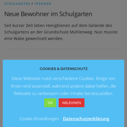
SCHULGARTEN
/
SPENDEN
Neue Bewohner im Schulgarten
Seit kurzer Zeit leben Honigbienen auf dem Gelände des
Schulgartens an der Grundschule Mühlenweg. Nun musste
eine Wabe gewechselt werden.
NEUESTE BEITRÄGE
COOKIES & DATENSCHUTZ
Blick in die Zukunft: Kunstausstellung 2026 an der
Diese Webseite nutzt verschiedene Cookies. Einige von
Grundschule Marienwerder
ihnen sind essenziell, während andere dabei helfen, die
Webseite zu verbessern oder Inhalte bereitzustellen.
Ein fröhliches Schulfest an der Brüder-Grimm-Schule
OK
ABLEHNEN
Fußballturnier am Entenfang
Cookie-Einstellungen
Datenschutzerklärung
Lesung mit Ingo Siegner an der Grundschule Mühlenberg