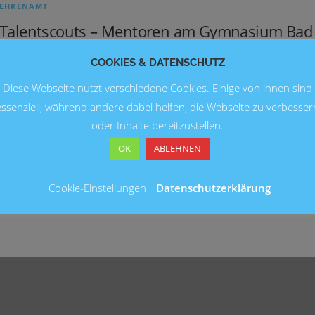
EHRENAMT
Talentscouts – Mentoren am Gymnasium Bad
Nenndorf
COOKIES & DATENSCHUTZ
Im Januar 2016 ging der neu entwickelte Projekt-TAT-ORT d
Diese Webseite nutzt verschiedene Cookies. Einige von ihnen sind
Talentförderung an den Start. Für die Projektzeitdauer von
essenziell, während andere dabei helfen, die Webseite zu verbesser
fast 1,5 Jahren nehmen sich insgesamt 9 Mentoren ihrer
oder Inhalte bereitzustellen.
insgesamt 22 Talente 2015/2016 …
OK
ABLEHNEN
Cookie-Einstellungen
Datenschutzerklärung