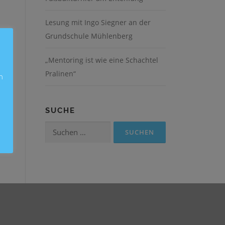
Lesung mit Ingo Siegner an der
Grundschule Mühlenberg
„Mentoring ist wie eine Schachtel
er
Pralinen“
n
SUCHE
Suchen
nach: