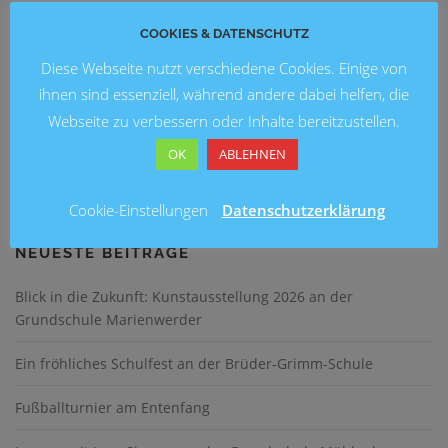
SCHULEN
COOKIES & DATENSCHUTZ
Kleine Journalisten – ganz groß!
Diese Webseite nutzt verschiedene Cookies. Einige von
ihnen sind essenziell, während andere dabei helfen, die
Am 25. und 26. 01 konnten wir an der Grundschule am
Webseite zu verbessern oder Inhalte bereitzustellen.
Stöckener Bach stolze Kinderaugen betrachten. Die Schüler
und Schülerinnen der Schülerzeitungs-AG haben in den
OK
ABLEHNEN
großen Pausen ihre selbst entworfene …
Cookie-Einstellungen
Datenschutzerklärung
NEUESTE BEITRÄGE
Blick in die Zukunft: Kunstausstellung 2026 an der
Grundschule Marienwerder
Ein fröhliches Schulfest an der Brüder-Grimm-Schule
Fußballturnier am Entenfang