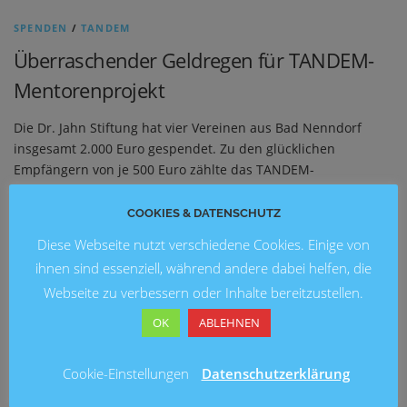
SPENDEN
/
TANDEM
Überraschender Geldregen für TANDEM-
Mentorenprojekt
Die Dr. Jahn Stiftung hat vier Vereinen aus Bad Nenndorf
insgesamt 2.000 Euro gespendet. Zu den glücklichen
Empfängern von je 500 Euro zählte das TANDEM-
Mentorenprojekt, welches vor zwölf Jahren durch Elisabeth
Meyer-Engelke initiiert wurde.
COOKIES & DATENSCHUTZ
Diese Webseite nutzt verschiedene Cookies. Einige von
ihnen sind essenziell, während andere dabei helfen, die
Webseite zu verbessern oder Inhalte bereitzustellen.
OK
ABLEHNEN
ALLGEMEIN
/
SPENDEN
Fotowettbewerb „Alte und neue
Cookie-Einstellungen
Datenschutzerklärung
Blickwinkel“ – Auktionspreis des