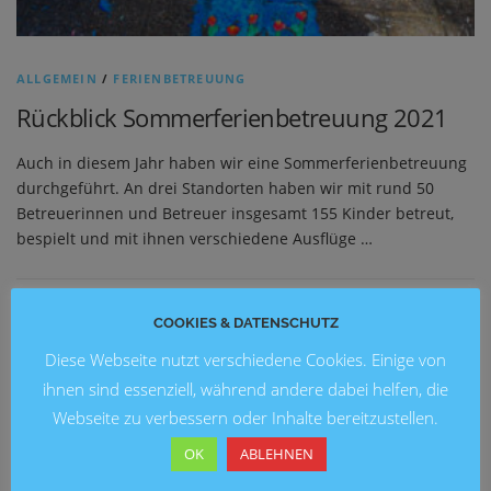
ALLGEMEIN
/
FERIENBETREUUNG
Rückblick Sommerferienbetreuung 2021
Auch in diesem Jahr haben wir eine Sommerferienbetreuung
durchgeführt. An drei Standorten haben wir mit rund 50
Betreuerinnen und Betreuer insgesamt 155 Kinder betreut,
bespielt und mit ihnen verschiedene Ausflüge …
COOKIES & DATENSCHUTZ
Diese Webseite nutzt verschiedene Cookies. Einige von
ihnen sind essenziell, während andere dabei helfen, die
Webseite zu verbessern oder Inhalte bereitzustellen.
OK
ABLEHNEN