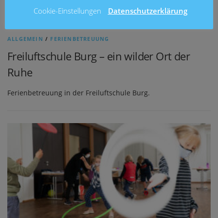
Cookie-Einstellungen
Datenschutzerklärung
ALLGEMEIN
/
FERIENBETREUUNG
Freiluftschule Burg – ein wilder Ort der
Ruhe
Ferienbetreuung in der Freiluftschule Burg.