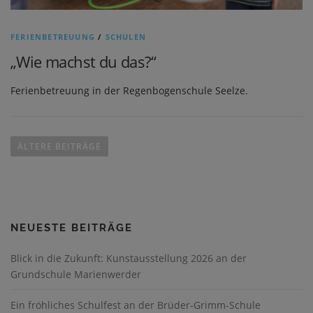
FERIENBETREUUNG
/
SCHULEN
„Wie machst du das?“
Ferienbetreuung in der Regenbogenschule Seelze.
B
e
ÄLTERE BEITRÄGE
i
t
r
a
NEUESTE BEITRÄGE
g
s
Blick in die Zukunft: Kunstausstellung 2026 an der
n
Grundschule Marienwerder
a
v
Ein fröhliches Schulfest an der Brüder-Grimm-Schule