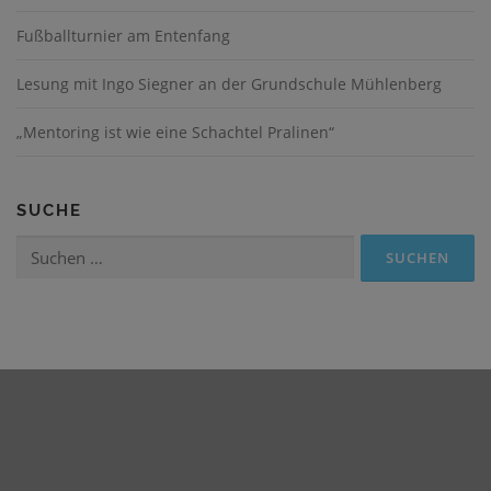
i
Fußballturnier am Entenfang
g
a
Lesung mit Ingo Siegner an der Grundschule Mühlenberg
t
i
„Mentoring ist wie eine Schachtel Pralinen“
o
n
SUCHE
Suchen
nach: