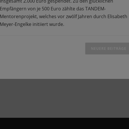
insgesamt 2.000 Euro gespendet. Zu den glücklichen
Empfängern von je 500 Euro zählte das TANDEM-
Mentorenprojekt, welches vor zwölf Jahren durch Elisabeth
Meyer-Engelke initiiert wurde.
NEUERE BEITRÄGE