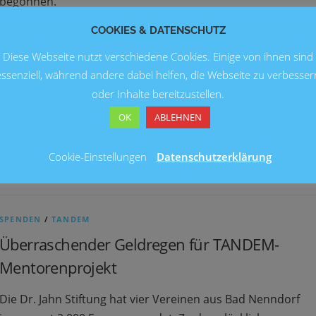
begonnen.
COOKIES & DATENSCHUTZ
EHRENAMT
/
TANDEM
Diese Webseite nutzt verschiedene Cookies. Einige von ihnen sind
Rote Rosen auf dem roten Sofa
essenziell, während andere dabei helfen, die Webseite zu verbesser
oder Inhalte bereitzustellen.
Gleich zwei Gründe zum Feiern: nun beteiligen sich 100
OK
ABLEHNEN
Ehrenamtliche am Mentoren-Projekt. Zusätzlich ist die 100.
Mentorin des TANDEM Projektes die Erste mit
Cookie-Einstellungen
Datenschutzerklärung
Migrationshintergrund.
SPENDEN
/
TANDEM
Überraschender Geldregen für TANDEM-
Mentorenprojekt
Die Dr. Jahn Stiftung hat vier Vereinen aus Bad Nenndorf