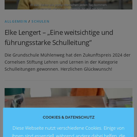
ALLGEMEIN
/
SCHULEN
Elke Lengert – „Eine weitsichtige und
führungsstarke Schulleitung“
Die Grundschule Mühlenweg hat den Zukunftspreis 2024 der
Cornelsen Stiftung Lehren und Lernen in der Kategorie
Schulleitungen gewonnen. Herzlichen Glückwunsch!
COOKIES & DATENSCHUTZ
Diese Webseite nutzt verschiedene Cookies. Einige von
ihnen sind essenziell, während andere dabei helfen, die