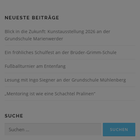
r
a
NEUESTE BEITRÄGE
g
s
Blick in die Zukunft: Kunstausstellung 2026 an der
n
Grundschule Marienwerder
a
v
Ein fröhliches Schulfest an der Brüder-Grimm-Schule
i
Fußballturnier am Entenfang
g
a
Lesung mit Ingo Siegner an der Grundschule Mühlenberg
t
i
„Mentoring ist wie eine Schachtel Pralinen“
o
n
SUCHE
Suchen
nach: