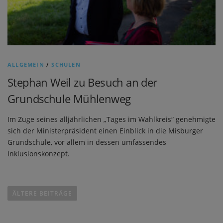
ALLGEMEIN
/
SCHULEN
Stephan Weil zu Besuch an der
Grundschule Mühlenweg
Im Zuge seines alljährlichen „Tages im Wahlkreis“ genehmigte
sich der Ministerpräsident einen Einblick in die Misburger
Grundschule, vor allem in dessen umfassendes
Inklusionskonzept.
B
e
ÄLTERE BEITRÄGE
i
t