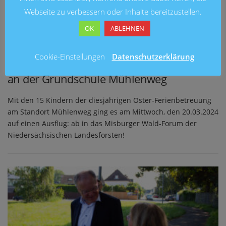
Webseite zu verbessern oder Inhalte bereitzustellen.
OK
ABLEHNEN
FERIENBETREUUNG
/
SCHULEN
Cookie-Einstellungen
Datenschutzerklärung
Rückblick: unsere Oster-Ferienbetreuung
an der Grundschule Mühlenweg
Mit den 15 Kindern der diesjährigen Oster-Ferienbetreuung
am Standort Mühlenweg ging es am Mittwoch, den 20.03.2024
auf einen Ausflug: ab in das Misburger Wald-Forum der
Niedersächsischen Landesforsten!