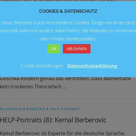
Sonderpreis „Bestes Foto – Beste Bildstrecke – Bester
COOKIES & DATENSCHUTZ
Filmbeitrag“ ausgezeichnet.
Diese Webseite nutzt verschiedene Cookies. Einige von ihnen sind
essenziell, während andere dabei helfen, die Webseite zu verbesser
GANZTAG
oder Inhalte bereitzustellen.
Mu-Ma Inseln: Die Sprache der Natur
OK
ABLEHNEN
„Die Natur ist in der Sprache der Mathematik geschrieben.“
Cookie-Einstellungen
Datenschutzerklärung
sagte einst Galileo Galilei. In der Mu-Ma Insel AG will Ilona
Göschka Kindern genau das vermitteln: Dass Mathematik
kein trockenes Theoriefach …
ALLGEMEIN
/
GANZTAG
/
HELP-PORTRAIT
HELP-Portraits (8): Kemal Berberovic
Kemal Berberovic ist Experte für die deutsche Sprache.